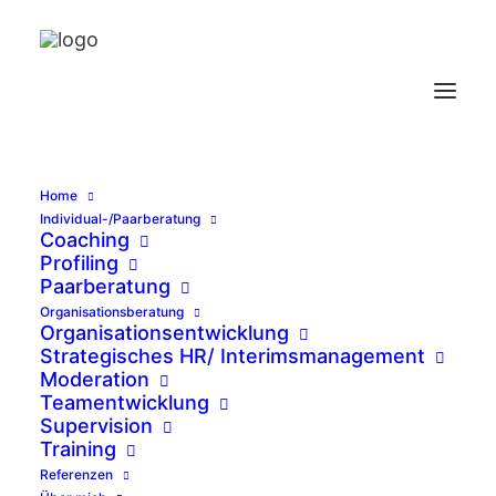
Home
Individual-/Paarberatung
Coaching
Profiling
Paarberatung
Kompetent und
Organisationsberatung
Organisationsentwicklung
Strategisches HR/ Interimsmanagement
erfrischend
Moderation
Teamentwicklung
empathisch…
Supervision
Training
Referenzen
Das Profiling mit Frau Bäcker hat mir in