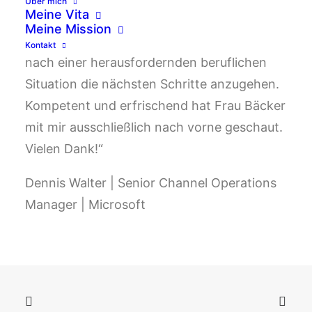
Über mich
Meine Vita
kurzer Zeit neue Perspektiven aufzeigen
Meine Mission
können. Es hilft enorm bei einem Reset
Kontakt
nach einer herausfordernden beruflichen
Situation die nächsten Schritte anzugehen.
Kompetent und erfrischend hat Frau Bäcker
mit mir ausschließlich nach vorne geschaut.
Vielen Dank!“
Dennis Walter | Senior Channel Operations
Manager | Microsoft