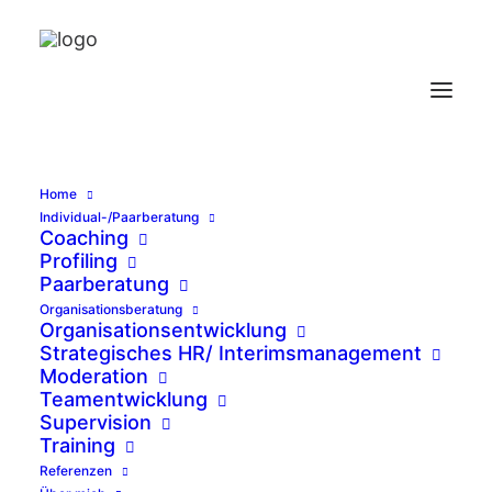
Home
Individual-/Paarberatung
Coaching
Profiling
Paarberatung
SCOPE Beratung -
Organisationsberatung
Organisationsentwicklung
Stephanie Bäcker
Strategisches HR/ Interimsmanagement
Moderation
Teamentwicklung
Zukunft gestalten - Potentiale
Supervision
entfalten
Training
Referenzen